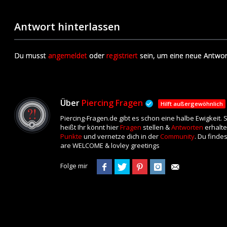
Antwort hinterlassen
Du musst
angemeldet
oder
registriert
sein, um eine neue Antwor
Über
Piercing Fragen
Hilft außergewöhnlich
Piercing-Fragen.de gibt es schon eine halbe Ewigkeit.
heißt Ihr könnt hier
Fragen
stellen &
Antworten
erhalte
Punkte
und vernetze dich in der
Community
. Du finde
are WELCOME & lovley greetings
Folge mir