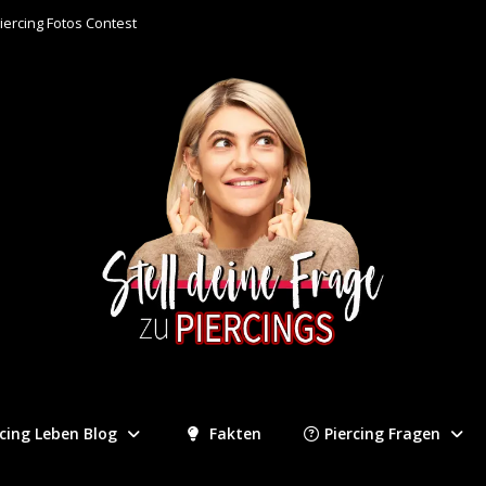
iercing Fotos Contest
rcing Leben Blog
Fakten
Piercing Fragen