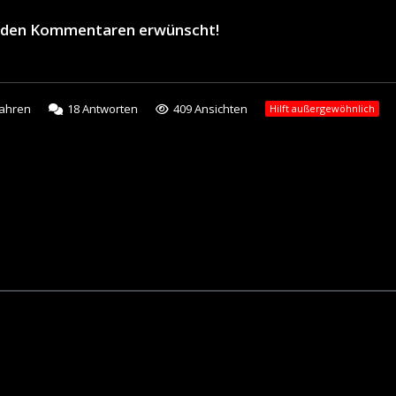
in den Kommentaren erwünscht!
Jahren
18
Antworten
409 Ansichten
Hilft außergewöhnlich