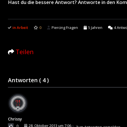
Hast du die bessere Antwort? Antworte in den Ko
in Arbeit
0
Piercing Fragen
5 Jahren
4
Antwo
Teilen
Antworten (
4
)
Chrissy
28. Oktober 2013 um 7:06
0
Zum Antworten anmelden