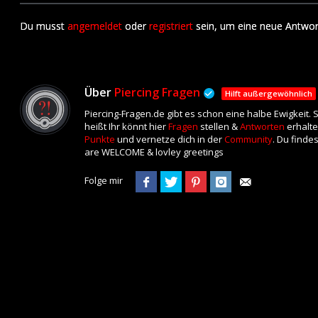
Du musst
angemeldet
oder
registriert
sein, um eine neue Antwor
Über
Piercing Fragen
Hilft außergewöhnlich
Piercing-Fragen.de gibt es schon eine halbe Ewigkeit.
heißt Ihr könnt hier
Fragen
stellen &
Antworten
erhalte
Punkte
und vernetze dich in der
Community
. Du finde
are WELCOME & lovley greetings
Folge mir