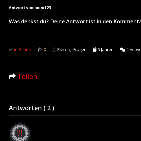
Antwort von bieni123
Was denkst du? Deine Antwort ist in den Komment
in Arbeit
0
Piercing Fragen
5 Jahren
2
Antwo
Teilen
Antworten (
2
)