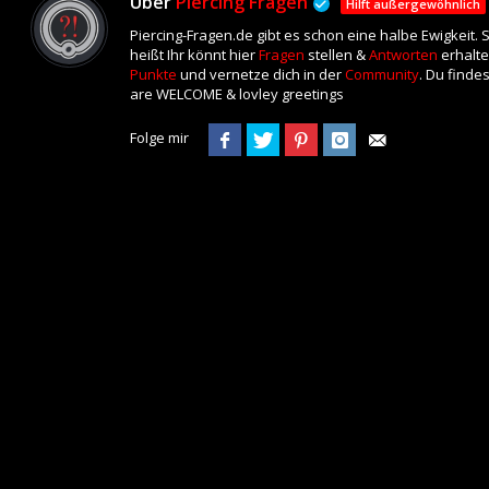
Über
Piercing Fragen
Hilft außergewöhnlich
Piercing-Fragen.de gibt es schon eine halbe Ewigkeit.
heißt Ihr könnt hier
Fragen
stellen &
Antworten
erhalte
Punkte
und vernetze dich in der
Community
. Du finde
are WELCOME & lovley greetings
Folge mir