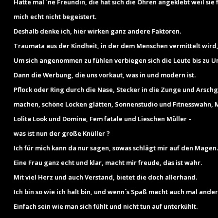
Hatte mal ´ne Freundin, die hat sich die Ohren angeklebt weil sie f
mich echt nicht begeistert.
Deshalb denke ich, hier wirken ganz andere Faktoren.
Traumata aus der Kindheit, in der dem Menschen vermittelt wird, da
Um sich angenommen zu fühlen verbiegen sich die Leute bis zu Un
Dann die Werbung, die uns vorkaut, was in und modern ist.
Pflock oder Ring durch die Nase, Stecker in die Zunge und Arsc
machen, schöne Locken glätten, Sonnenstudio und Fitnesswahn, 
Lolita Look und Domina, Fem fatale und Lieschen Müller –
was ist nun der große Knüller ?
Ich für mich kann da nur sagen, sowas schlägt mir auf den Magen.
Eine Frau ganz echt und klar, macht mir freude, das ist wahr.
Mit viel Herz und auch Verstand, bietet die doch allerhand.
Ich bin so wie ich halt bin, und wenn´s Spaß macht auch mal anders,
Einfach sein wie man sich fühlt und nicht tun auf unterkühlt.