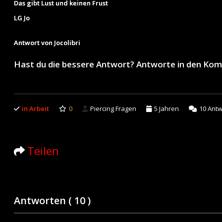
Das gibt Lust und keinen Frust
LG Jo
Antwort von Jocolibri
Hast du die bessere Antwort? Antworte in den Ko
in Arbeit
0
Piercing Fragen
5 Jahren
10
Antw
Teilen
Antworten (
10
)