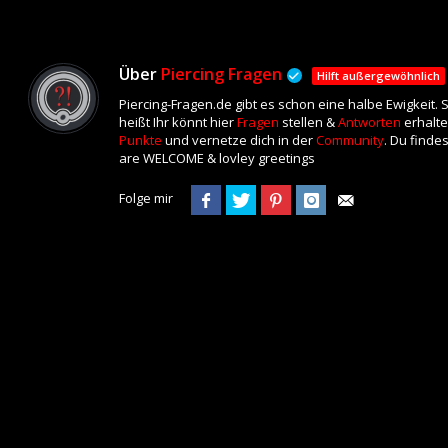
Über
Piercing Fragen
Hilft außergewöhnlich
Piercing-Fragen.de gibt es schon eine halbe Ewigkeit.
heißt Ihr könnt hier
Fragen
stellen &
Antworten
erhalte
Punkte
und vernetze dich in der
Community
. Du finde
are WELCOME & lovley greetings
Folge mir