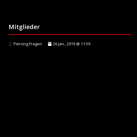
Mitglieder
Piercing Fragen
26 Jan., 2019 @ 11:59