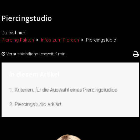
Piercingstudio
Du bist hier:
Piercing Fakten
Infos zum Piercen
Piercingstudio
Voraussichtliche Lesezeit:
2 min
In diesem Artikel
1. Kriterien, für die Auswahl eines Piercingstudios
2. Piercingstudio erklärt