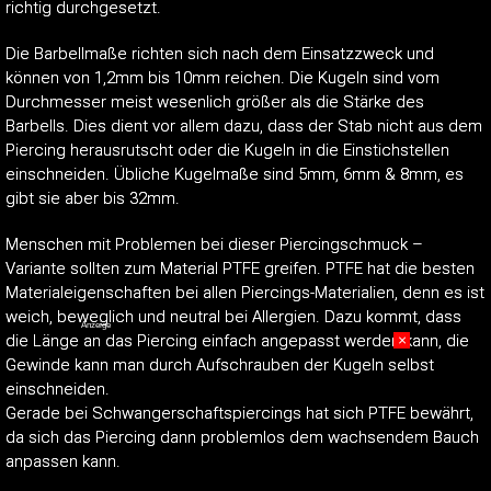
richtig durchgesetzt.
Die Barbellmaße richten sich nach dem Einsatzzweck und
können von 1,2mm bis 10mm reichen. Die Kugeln sind vom
Durchmesser meist wesenlich größer als die Stärke des
Barbells. Dies dient vor allem dazu, dass der Stab nicht aus dem
Piercing herausrutscht oder die Kugeln in die Einstichstellen
einschneiden. Übliche Kugelmaße sind 5mm, 6mm & 8mm, es
gibt sie aber bis 32mm.
Menschen mit Problemen bei dieser Piercingschmuck –
Variante sollten zum Material PTFE greifen. PTFE hat die besten
Materialeigenschaften bei allen Piercings-Materialien, denn es ist
weich, beweglich und neutral bei Allergien. Dazu kommt, dass
Anzeige
die Länge an das Piercing einfach angepasst werden kann, die
×
Gewinde kann man durch Aufschrauben der Kugeln selbst
einschneiden.
Gerade bei Schwangerschaftspiercings hat sich PTFE bewährt,
da sich das Piercing dann problemlos dem wachsendem Bauch
anpassen kann.