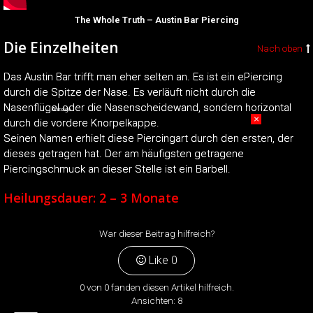
The Whole Truth – Austin Bar Piercing
Die Einzelheiten
Nach oben
Das Austin Bar trifft man eher selten an. Es ist ein ePiercing
durch die Spitze der Nase. Es verläuft nicht durch die
Nasenflügel oder die Nasenscheidewand, sondern horizontal
Anzeige
×
durch die vordere Knorpelkappe.
Seinen Namen erhielt diese Piercingart durch den ersten, der
dieses getragen hat. Der am häufigsten getragene
Piercingschmuck an dieser Stelle ist ein Barbell.
Heilungsdauer: 2 – 3 Monate
War dieser Beitrag hilfreich?
Like
0
0 von 0 fanden diesen Artikel hilfreich.
Ansichten:
8